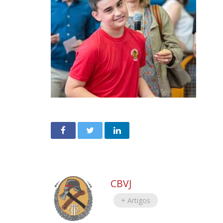
CBVJ
+ Artigos