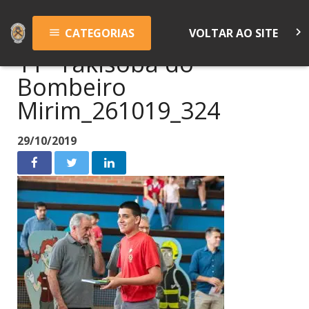
keyboard_arrow_right
CATEGORIAS
VOLTAR AO SITE
menu
11º Yakisoba do
Bombeiro
Mirim_261019_324
29/10/2019