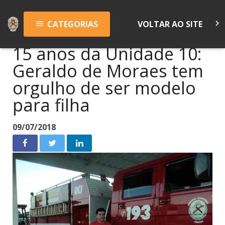
keyboard_arrow_right
CATEGORIAS
VOLTAR AO SITE
menu
15 anos da Unidade 10:
Geraldo de Moraes tem
orgulho de ser modelo
para filha
09/07/2018