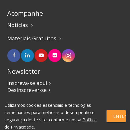
Acompanhe
Notícias
keyboard_arrow_right
Materiais Gratuitos
keyboard_arrow_right
Newsletter
Inscreva-se aqui
keyboard_arrow_right
Desinscrever-se
keyboard_arrow_right
Utilizamos cookies essenciais e tecnologias
©2017 CBVJ. Todos os direitos reservados.
semelhantes para melhorar o desempenho e
ENTEND
segurança deste site, conforme nossa
Política
de Privacidade
.
eSauce | Marketing Digital