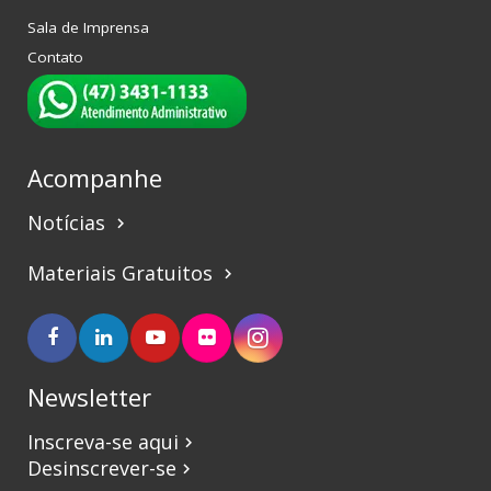
Sala de Imprensa
Contato
Acompanhe
Notícias
keyboard_arrow_right
Materiais Gratuitos
keyboard_arrow_right
Newsletter
Inscreva-se aqui
keyboard_arrow_right
Desinscrever-se
keyboard_arrow_right