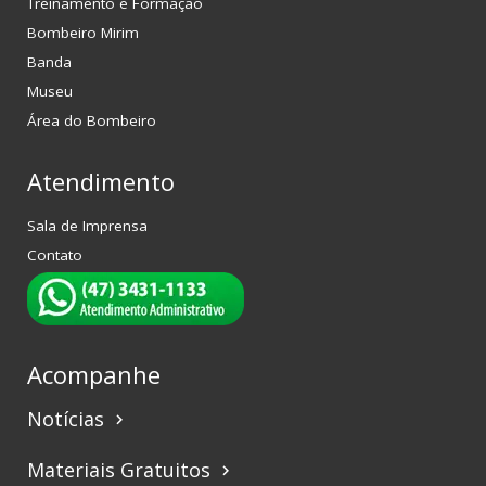
Treinamento e Formação
Bombeiro Mirim
Banda
Museu
Área do Bombeiro
Atendimento
Sala de Imprensa
Contato
Acompanhe
Notícias
keyboard_arrow_right
Materiais Gratuitos
keyboard_arrow_right