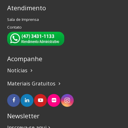
Atendimento
Sala de Imprensa
Contato
Acompanhe
Notícias
keyboard_arrow_right
Materiais Gratuitos
keyboard_arrow_right
Newsletter
Inscreva-se aqui
keyboard_arrow_right