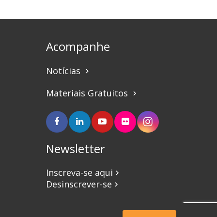
Acompanhe
Notícias
keyboard_arrow_right
Materiais Gratuitos
keyboard_arrow_right
Newsletter
Inscreva-se aqui
keyboard_arrow_right
Desinscrever-se
keyboard_arrow_right