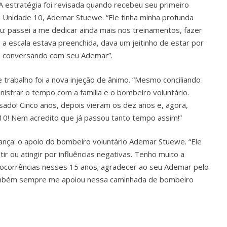
A estratégia foi revisada quando recebeu seu primeiro
Unidade 10, Ademar Stuewe. “Ele tinha minha profunda
: passei a me dedicar ainda mais nos treinamentos, fazer
 escala estava preenchida, dava um jeitinho de estar por
ou conversando com seu Ademar”.
e trabalho foi a nova injeção de ânimo. “Mesmo conciliando
istrar o tempo com a família e o bombeiro voluntário.
ado! Cinco anos, depois vieram os dez anos e, agora,
10! Nem acredito que já passou tanto tempo assim!”
ança: o apoio do bombeiro voluntário Ademar Stuewe. “Ele
 ou atingir por influências negativas. Tenho muito a
ocorrências nesses 15 anos; agradecer ao seu Ademar pelo
 também sempre me apoiou nessa caminhada de bombeiro