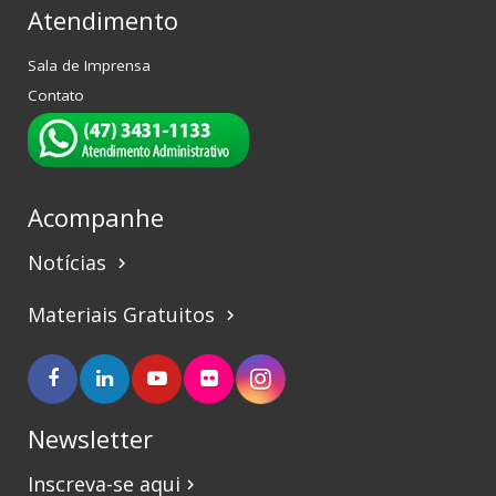
Atendimento
Sala de Imprensa
Contato
Acompanhe
Notícias
keyboard_arrow_right
Materiais Gratuitos
keyboard_arrow_right
Newsletter
Inscreva-se aqui
keyboard_arrow_right