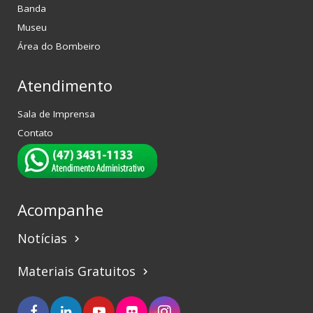
Banda
Museu
Área do Bombeiro
Atendimento
Sala de Imprensa
Contato
Acompanhe
Notícias
keyboard_arrow_right
Materiais Gratuitos
keyboard_arrow_right