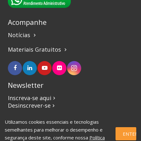
Acompanhe
Notícias
keyboard_arrow_right
Materiais Gratuitos
keyboard_arrow_right
Newsletter
Inscreva-se aqui
keyboard_arrow_right
Desinscrever-se
keyboard_arrow_right
Utilizamos cookies essenciais e tecnologias
©2017 CBVJ. Todos os direitos reservados.
semelhantes para melhorar o desempenho e
ENTEND
segurança deste site, conforme nossa
Política