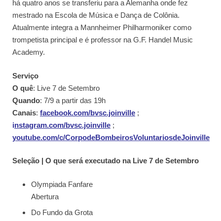
há quatro anos se transferiu para a Alemanha onde fez
mestrado na Escola de Música e Dança de Colônia.
Atualmente integra a Mannheimer Philharmoniker como
trompetista principal e é professor na G.F. Handel Music
Academy.
Serviço
O quê
: Live 7 de Setembro
Quando
: 7/9 a partir das 19h
Canais
:
facebook.com/bvsc.joinville
;
i
nstagram.com/bvsc.joinville
;
youtube.com/c/CorpodeBombeirosVoluntariosdeJoinville
Seleção | O que será executado na Live 7 de Setembro
Olympiada Fanfare
Abertura
Do Fundo da Grota