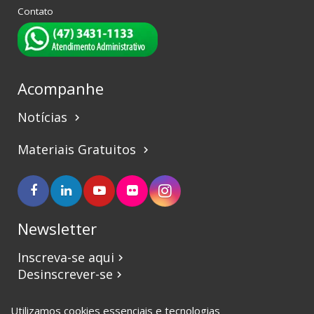
Contato
Acompanhe
Notícias
keyboard_arrow_right
Materiais Gratuitos
keyboard_arrow_right
Newsletter
Inscreva-se aqui
keyboard_arrow_right
Desinscrever-se
keyboard_arrow_right
Utilizamos cookies essenciais e tecnologias