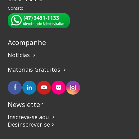
Contato
Acompanhe
Notícias
keyboard_arrow_right
Materiais Gratuitos
keyboard_arrow_right
Newsletter
Inscreva-se aqui
keyboard_arrow_right
Desinscrever-se
keyboard_arrow_right