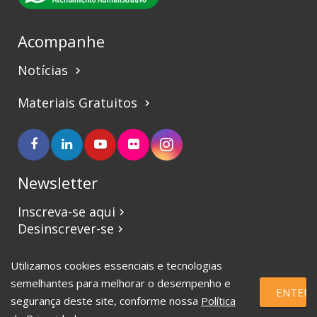
Acompanhe
Notícias
keyboard_arrow_right
Materiais Gratuitos
keyboard_arrow_right
Newsletter
Inscreva-se aqui
keyboard_arrow_right
Desinscrever-se
keyboard_arrow_right
Utilizamos cookies essenciais e tecnologias
©2017 CBVJ. Todos os direitos reservados.
semelhantes para melhorar o desempenho e
ENTEND
segurança deste site, conforme nossa
Política