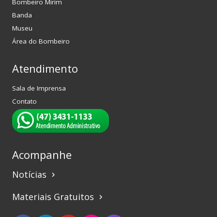
Bombeiro Mirim
Banda
Museu
Área do Bombeiro
Atendimento
Sala de Imprensa
Contato
Acompanhe
Notícias
keyboard_arrow_right
Materiais Gratuitos
keyboard_arrow_right