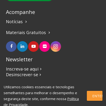
Acompanhe
Notícias
keyboard_arrow_right
Materiais Gratuitos
keyboard_arrow_right
Newsletter
Inscreva-se aqui
keyboard_arrow_right
Desinscrever-se
keyboard_arrow_right
Utilizamos cookies essenciais e tecnologias
©2017 CBVJ. Todos os direitos reservados.
semelhantes para melhorar o desempenho e
ENTEND
segurança deste site, conforme nossa
Política
de Privacidade
.
eSauce | Marketing Digital