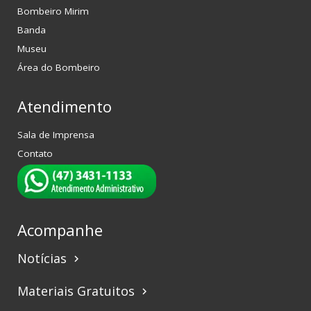
Bombeiro Mirim
Banda
Museu
Área do Bombeiro
Atendimento
Sala de Imprensa
Contato
Acompanhe
Notícias
keyboard_arrow_right
Materiais Gratuitos
keyboard_arrow_right