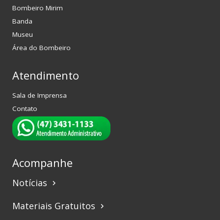
Bombeiro Mirim
Banda
Museu
Área do Bombeiro
Atendimento
Sala de Imprensa
Contato
Acompanhe
Notícias
keyboard_arrow_right
Materiais Gratuitos
keyboard_arrow_right