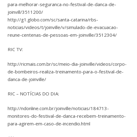
para-melhorar-seguranca-no-festival-de-danca-de-
joinvill/3511200/
http://g1.globo.com/sc/santa-catarina/rbs-
noticias/videos/t/joinville/v/simulado-de-evacuacao-
reune-centenas-de-pessoas-em-joinville/3512304/
RIC TV:
http://ricmais.com.br/sc/meio-dia-joinville/videos/corpo-
de-bombeiros-realiza-treinamento-para-o-festival-de-
danca-de-joinville/
RIC – NOTÍCIAS DO DIA:
http://ndonline.com.br/joinville/noticias/184713-
monitores-do-festival-de-danca-recebem-treinamento-
para-agirem-em-caso-de-incendio.html