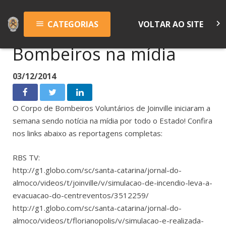
keyboard_arrow_right
CATEGORIAS
VOLTAR AO SITE
menu
Bombeiros na mídia
03/12/2014
O Corpo de Bombeiros Voluntários de Joinville iniciaram a
semana sendo notícia na mídia por todo o Estado! Confira
nos links abaixo as reportagens completas:
RBS TV:
http://g1.globo.com/sc/santa-catarina/jornal-do-
almoco/videos/t/joinville/v/simulacao-de-incendio-leva-a-
evacuacao-do-centreventos/3512259/
http://g1.globo.com/sc/santa-catarina/jornal-do-
almoco/videos/t/florianopolis/v/simulacao-e-realizada-