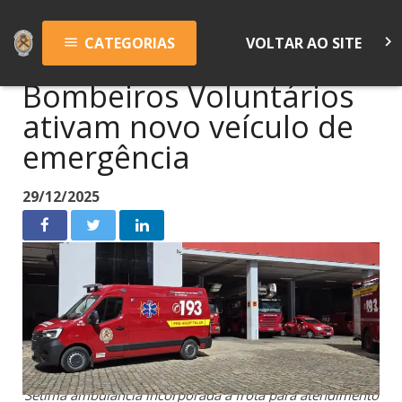
keyboard_arrow_right
CATEGORIAS
VOLTAR AO SITE
menu
Bombeiros Voluntários
ativam novo veículo de
emergência
29/12/2025
Sétima ambulância incorporada à frota para atendimento