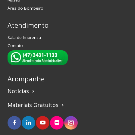
Área do Bombeiro
Atendimento
Sala de Imprensa
Contato
Acompanhe
Notícias
keyboard_arrow_right
Materiais Gratuitos
keyboard_arrow_right