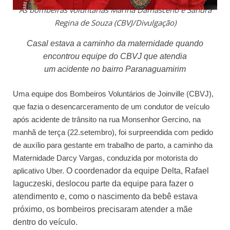
As bombeiras voluntárias Marina Damasceno e Sandra
Regina de Souza (CBVJ/Divulgação)
Casal estava a caminho da maternidade quando
encontrou equipe do CBVJ que atendia
um acidente no
bairro Paranaguamirim
Uma equipe dos Bombeiros Voluntários de Joinville (CBVJ),
que fazia o desencarceramento de um condutor de veículo
após acidente de trânsito na rua Monsenhor Gercino,
na
manhã de terça (22.setembro)
, foi surpreendida com pedido
de
auxílio
para g
estante em trabalho de parto, a caminho da
Maternidade Darcy Vargas, conduzida por motorista do
aplicativo Uber.
O coordenador da equipe Delta, Rafael
Iaguczeski, deslocou parte da equipe para fazer o
atendimento e, como o nascimento da bebê estava
próximo, os bombeiros precisaram atender a mãe
dentro do veículo.