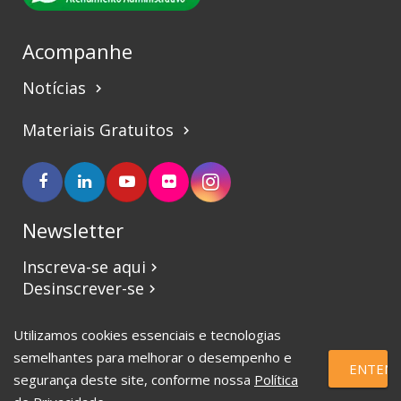
Acompanhe
Notícias
keyboard_arrow_right
Materiais Gratuitos
keyboard_arrow_right
Newsletter
Inscreva-se aqui
keyboard_arrow_right
Desinscrever-se
keyboard_arrow_right
Utilizamos cookies essenciais e tecnologias
©2017 CBVJ. Todos os direitos reservados.
semelhantes para melhorar o desempenho e
ENTEND
segurança deste site, conforme nossa
Política