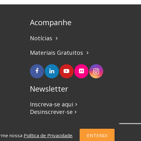
Acompanhe
Notícias
keyboard_arrow_right
Materiais Gratuitos
keyboard_arrow_right
Newsletter
Inscreva-se aqui
keyboard_arrow_right
Desinscrever-se
keyboard_arrow_right
forme nossa
Política de Privacidade
.
ENTENDI
eSauce | Marketing Digital