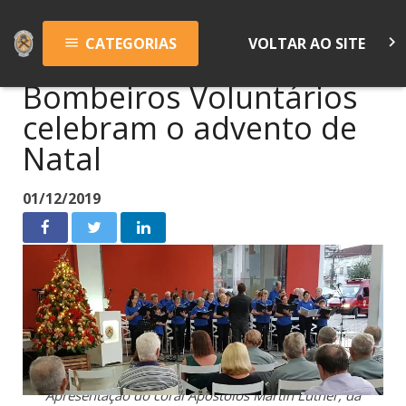
keyboard_arrow_right
CATEGORIAS
VOLTAR AO SITE
menu
Bombeiros Voluntários
celebram o advento de
Natal
01/12/2019
Apresentação do coral Apóstolos Martin Luther, da