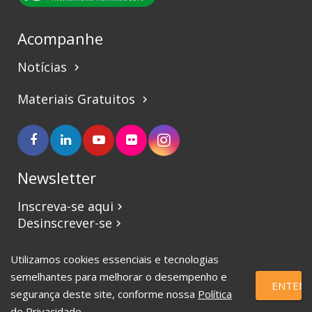
Acompanhe
Notícias
keyboard_arrow_right
Materiais Gratuitos
keyboard_arrow_right
Newsletter
Inscreva-se aqui
keyboard_arrow_right
Desinscrever-se
keyboard_arrow_right
Utilizamos cookies essenciais e tecnologias
©2017 CBVJ. Todos os direitos reservados.
semelhantes para melhorar o desempenho e
ENTEND
segurança deste site, conforme nossa
Política
de Privacidade
.