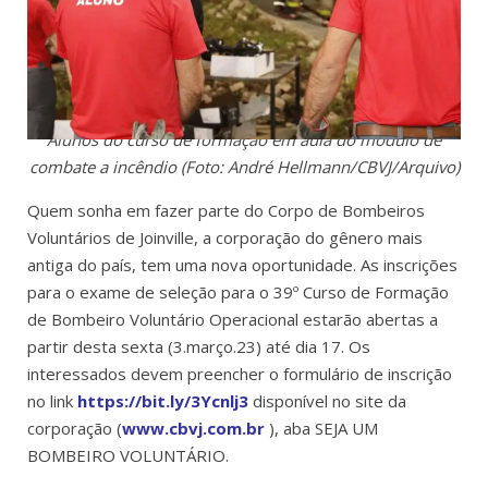
Alunos do curso de formação em aula do módulo de
combate a incêndio (Foto: André Hellmann/CBVJ/Arquivo)
Quem sonha em fazer parte do Corpo de Bombeiros
Voluntários de Joinville, a corporação do gênero mais
antiga do país, tem uma nova oportunidade. As inscrições
para o exame de seleção para o 39º Curso de Formação
de Bombeiro Voluntário Operacional estarão abertas a
partir desta sexta (3.março.23) até dia 17. Os
interessados devem preencher o formulário de inscrição
no link
https://bit.ly/3Ycnlj3
disponível no site da
corporação
(
www.cbvj.com.br
), aba SEJA UM
BOMBEIRO VOLUNTÁRIO.