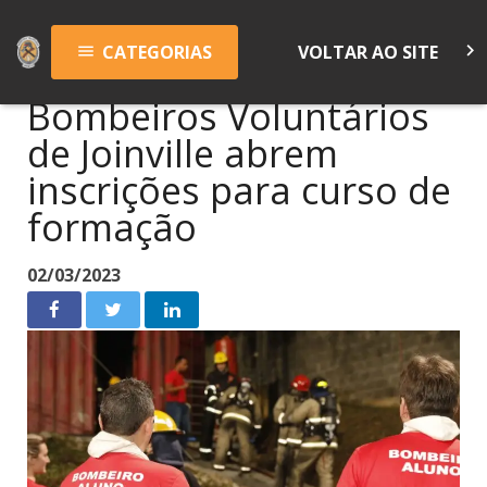
keyboard_arrow_right
CATEGORIAS
VOLTAR AO SITE
menu
Bombeiros Voluntários
de Joinville abrem
inscrições para curso de
formação
02/03/2023