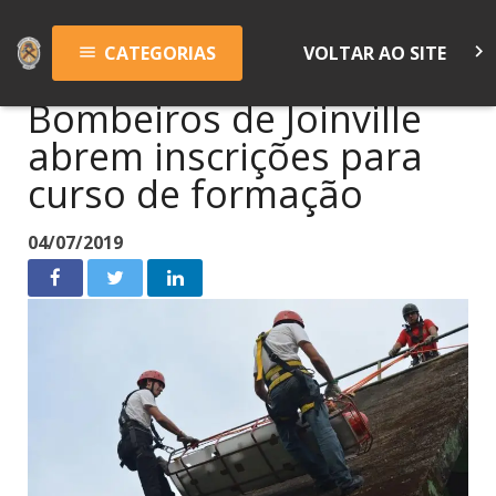
keyboard_arrow_right
CATEGORIAS
VOLTAR AO SITE
menu
Bombeiros de Joinville
abrem inscrições para
curso de formação
04/07/2019