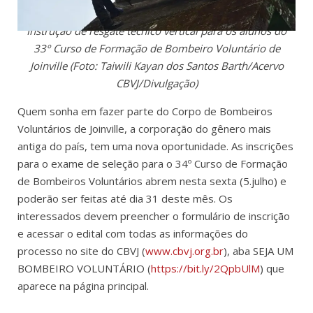
Instrução de resgate técnico vertical para os alunos do
33º Curso de Formação de Bombeiro Voluntário de
Joinville (Foto: Taiwili Kayan dos Santos Barth/Acervo
CBVJ/Divulgação)
Quem sonha em fazer parte do Corpo de Bombeiros
Voluntários de Joinville, a corporação do gênero mais
antiga do país, tem uma nova oportunidade. As inscrições
para o exame de seleção para o 34º Curso de Formação
de Bombeiros Voluntários abrem nesta sexta (5.julho) e
poderão ser feitas até dia 31 deste mês. Os
interessados devem preencher o formulário de inscrição
e acessar o edital com todas as informações do
processo no site do CBVJ (
www.cbvj.org.br
), aba SEJA UM
BOMBEIRO VOLUNTÁRIO (
https://bit.ly/2QpbUlM
) que
aparece na página principal.