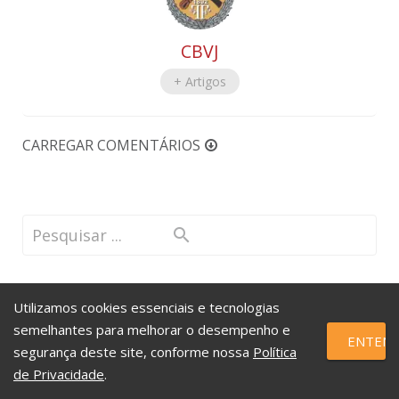
CBVJ
+ Artigos
CARREGAR COMENTÁRIOS
Utilizamos cookies essenciais e tecnologias
semelhantes para melhorar o desempenho e
ENTEND
segurança deste site, conforme nossa
Política
de Privacidade
.