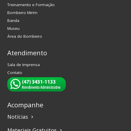
Treinamento e Formação
Bombeiro Mirim
Banda
Museu
Área do Bombeiro
Atendimento
Sala de Imprensa
Contato
Acompanhe
Notícias
keyboard_arrow_right
Materiais Gratuitos
keyboard_arrow_right