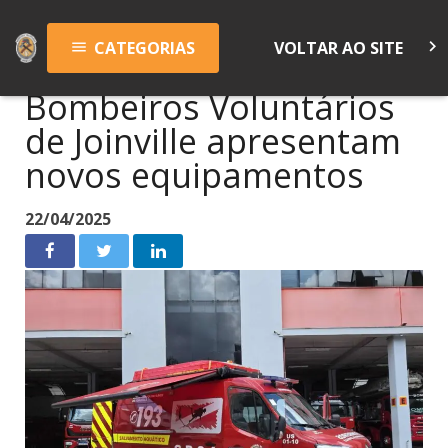
keyboard_arrow_right
CATEGORIAS
VOLTAR AO SITE
menu
Bombeiros Voluntários
de Joinville apresentam
novos equipamentos
22/04/2025