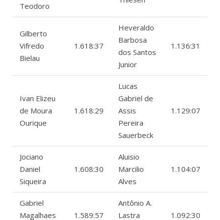
Teodoro
Heveraldo
Gilberto
Barbosa
Vifredo
1.618:37
1.136:31
dos Santos
Bielau
Junior
Lucas
Ivan Elizeu
Gabriel de
de Moura
1.618:29
Assis
1.129:07
Ourique
Pereira
Sauerbeck
Jociano
Aluisio
Daniel
1.608:30
Marcilio
1.104:07
Siqueira
Alves
Gabriel
Antônio A.
Magalhaes
1.589:57
Lastra
1.092:30