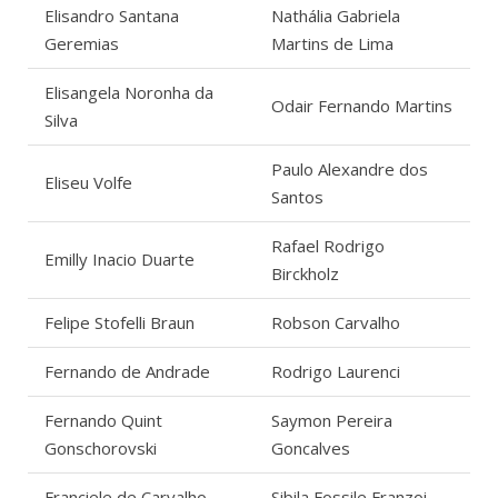
Elisandro Santana
Nathália Gabriela
Geremias
Martins de Lima
Elisangela Noronha da
Odair Fernando Martins
Silva
Paulo Alexandre dos
Eliseu Volfe
Santos
Rafael Rodrigo
Emilly Inacio Duarte
Birckholz
Felipe Stofelli Braun
Robson Carvalho
Fernando de Andrade
Rodrigo Laurenci
Fernando Quint
Saymon Pereira
Gonschorovski
Goncalves
Franciele de Carvalho
Sibila Fossile Franzoi