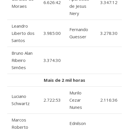
6.626:42
3.347:12
Moraes
de Jesus
Nery
Leandro
Fernando
Liberto dos
3.985:00
3.278:30
Guesser
Santos
Bruno Alan
Ribeiro
3.374:30
Simões
Mais de 2 mil horas
Murilo
Luciano
2.722:53
Cezar
2.116:36
Schwartz
Nunes
Marcos
Ednilson
Roberto