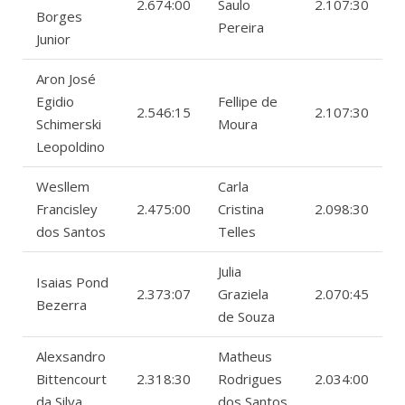
2.674:00
Saulo
2.107:30
Borges
Pereira
Junior
Aron José
Egidio
Fellipe de
2.546:15
2.107:30
Schimerski
Moura
Leopoldino
Wesllem
Carla
Francisley
2.475:00
Cristina
2.098:30
dos Santos
Telles
Julia
Isaias Pond
2.373:07
Graziela
2.070:45
Bezerra
de Souza
Alexsandro
Matheus
Bittencourt
2.318:30
Rodrigues
2.034:00
da Silva
dos Santos