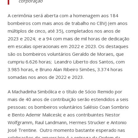
corporação
A cerimônia será aberta com a homenagem aos 184
bombeiros com mais anos de trabalho no CBVJ (em anos
múltiplos de cinco, até 35), completados nos anos de
2023 e 2024; e a 94 com mais de mil horas de dedicação
em escalas operacionais em 2022 e 2023.
Os destaques
são os bombeiros voluntários Geraldo de Moraes, que
cumpriu 6.626 horas; Leandro Liberto dos Santos, com
3.985 horas, e Bruno Alan Ribeiro Simões, 3.374 horas
somadas nos anos de 2022 e 2023.
A Machadinha Simbólica e o título de Sócio Remido por
mais de 40 anos de contribuição serão estendidos a seis
pessoas: os bombeiros voluntários Salésio Coan Sombrio
e Bento Ademir Maliceski; e aos co
ntribuintes Nestor
Wolfgramm, Raul Landmann, Hermes Strucker e Antonio
José Trentine. Outro momento bastante esperado nas
celebrações de aniversário é a entrega da Ordem da