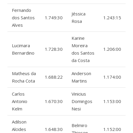
Fernando
Jéssica
dos Santos
1.749:30
1.243:15
Rosa
Alves
Karine
Lucimara
Moreira
1.728:30
1.206:00
Bernardino
dos Santos
da Costa
Matheus da
Anderson
1.688:22
1.174:00
Rocha Cota
Martins
Carlos
Vinicius
Antonio
1.670:30
Domingos
1.153:00
Kelm
Nesi
Adilson
Belmiro
Alcides
1.648:30
1.152:00
Thiesen