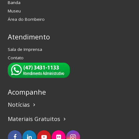
Banda
Museu
Área do Bombeiro
Atendimento
Sala de Imprensa
Contato
Acompanhe
Notícias
keyboard_arrow_right
Materiais Gratuitos
keyboard_arrow_right