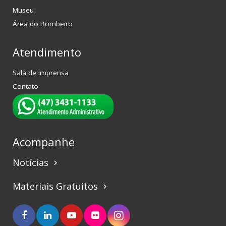
Museu
Área do Bombeiro
Atendimento
Sala de Imprensa
Contato
Acompanhe
Notícias
keyboard_arrow_right
Materiais Gratuitos
keyboard_arrow_right