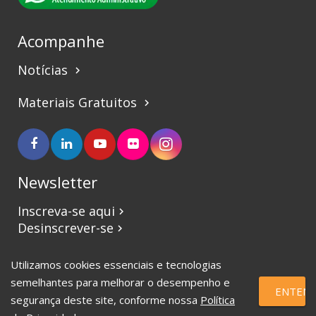
Acompanhe
Notícias
keyboard_arrow_right
Materiais Gratuitos
keyboard_arrow_right
Newsletter
Inscreva-se aqui
keyboard_arrow_right
Desinscrever-se
keyboard_arrow_right
Utilizamos cookies essenciais e tecnologias
©2017 CBVJ. Todos os direitos reservados.
semelhantes para melhorar o desempenho e
ENTEND
segurança deste site, conforme nossa
Política