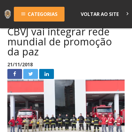
keyboard_arrow_right
CATEGORIAS
VOLTAR AO SITE
menu
CBVJ vai integrar rede
mundial de promoção
da paz
21/11/2018