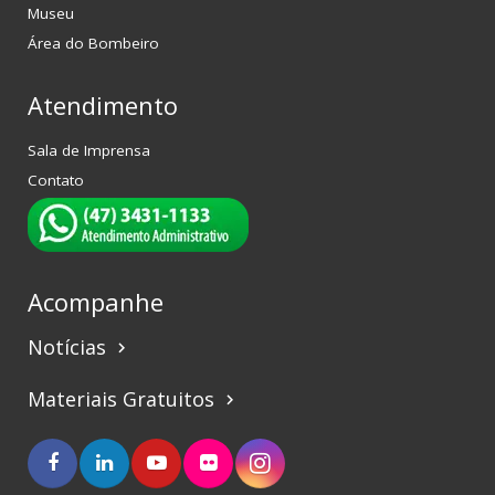
Museu
Área do Bombeiro
Atendimento
Sala de Imprensa
Contato
Acompanhe
Notícias
keyboard_arrow_right
Materiais Gratuitos
keyboard_arrow_right