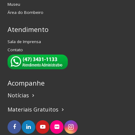
Museu
Área do Bombeiro
Atendimento
Sala de Imprensa
Contato
Acompanhe
Notícias
keyboard_arrow_right
Materiais Gratuitos
keyboard_arrow_right