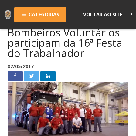
keyboard_arrow_right
CATEGORIAS
VOLTAR AO SITE
menu
Bombeiros Voluntários
participam da 16ª Festa
do Trabalhador
02/05/2017