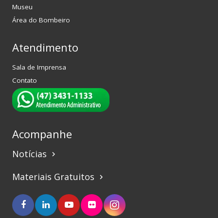
Museu
Área do Bombeiro
Atendimento
Sala de Imprensa
Contato
Acompanhe
Notícias
keyboard_arrow_right
Materiais Gratuitos
keyboard_arrow_right