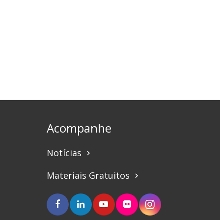
Acompanhe
Notícias
keyboard_arrow_right
Materiais Gratuitos
keyboard_arrow_right