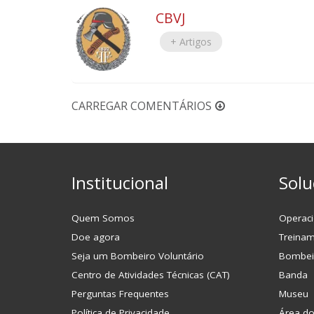
CBVJ
+ Artigos
CARREGAR COMENTÁRIOS
Institucional
Solu
Quem Somos
Operaci
Doe agora
Treina
Seja um Bombeiro Voluntário
Bombei
Centro de Atividades Técnicas (CAT)
Banda
Perguntas Frequentes
Museu
Política de Privacidade
Área d