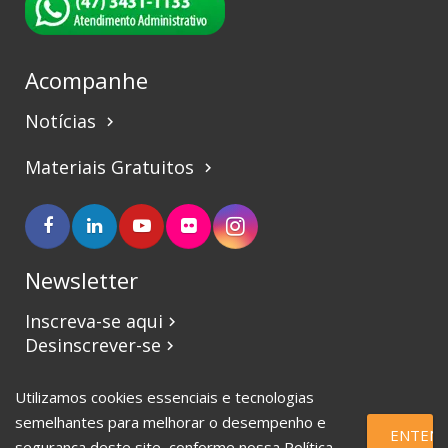
Acompanhe
Notícias
keyboard_arrow_right
Materiais Gratuitos
keyboard_arrow_right
Newsletter
Inscreva-se aqui
keyboard_arrow_right
Desinscrever-se
keyboard_arrow_right
Utilizamos cookies essenciais e tecnologias
©2017 CBVJ. Todos os direitos reservados.
semelhantes para melhorar o desempenho e
ENTEND
segurança deste site, conforme nossa
Política