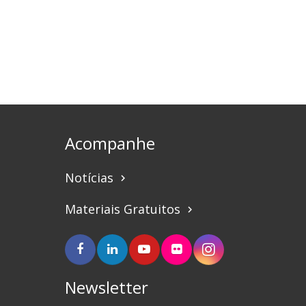
Acompanhe
Notícias
keyboard_arrow_right
Materiais Gratuitos
keyboard_arrow_right
Newsletter