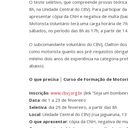
O teste seletivo, que compreende provas teórica e 
8h, na Unidade Central do CBVJ. Para participar da
apresentar cópia da CNH e negativa de multa (bai
Motorista Voluntário terá uma carga horária de 7
sábados, no período das 8h às 17h, a partir de 14
O subcomandante voluntário do CBVJ, Clailton dos
como motorista quanto aos pré-requisitos obrigat
mínimo dois anos de experiência na categoria preten
abaixo).
O que precisa │ Curso de Formação de Motori
Inscrição
:
www.cbvj.org.br
(link “Seja um bombeiro 
Data
: de 1 a 23 de fevereiro
Seletiva
: dia 29 de fevereiro, a partir das 8h
Local
: Unidade Central do CBVJ (rua Jaguaruna, 1
O que apresentar
: cópia da CNH, negativa de mul