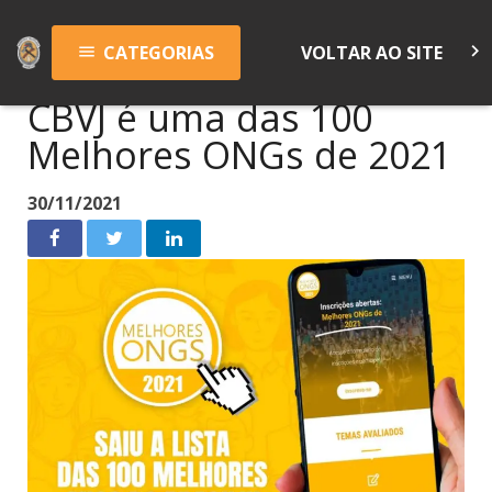
keyboard_arrow_right
CATEGORIAS
VOLTAR AO SITE
menu
CBVJ é uma das 100
Melhores ONGs de 2021
30/11/2021