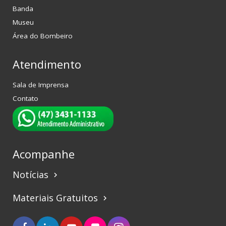
Banda
Museu
Área do Bombeiro
Atendimento
Sala de Imprensa
Contato
Acompanhe
Notícias
keyboard_arrow_right
Materiais Gratuitos
keyboard_arrow_right