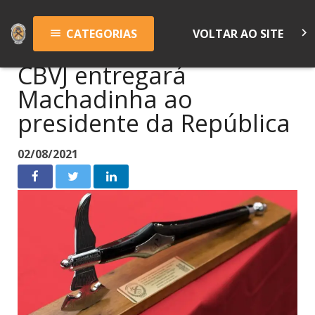
keyboard_arrow_right
CATEGORIAS
VOLTAR AO SITE
menu
CBVJ entregará
Machadinha ao
presidente da República
02/08/2021