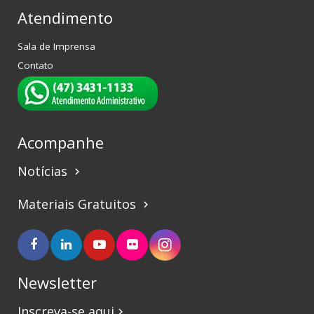
Atendimento
Sala de Imprensa
Contato
Acompanhe
Notícias
keyboard_arrow_right
Materiais Gratuitos
keyboard_arrow_right
Newsletter
Inscreva-se aqui
keyboard_arrow_right