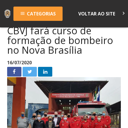
keyboard_arrow_right
CATEGORIAS
VOLTAR AO SITE
menu
CBVJ fará curso de
formação de bombeiro
no Nova Brasília
16/07/2020