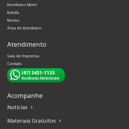
Bombeiro Mirim
Banda
Museu
Área do Bombeiro
Atendimento
Sala de Imprensa
Contato
Acompanhe
Notícias
keyboard_arrow_right
Materiais Gratuitos
keyboard_arrow_right