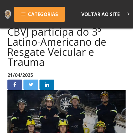
keyboard_arrow_right
CATEGORIAS
VOLTAR AO SITE
menu
CBVJ participa do 3º
Latino-Americano de
Resgate Veicular e
Trauma
21/04/2025