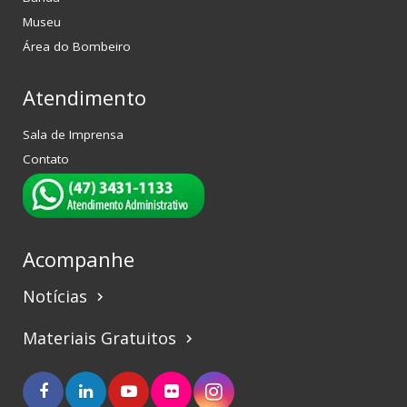
Museu
Área do Bombeiro
Atendimento
Sala de Imprensa
Contato
Acompanhe
Notícias
keyboard_arrow_right
Materiais Gratuitos
keyboard_arrow_right