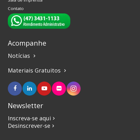
Sala de Imprensa
Contato
Acompanhe
Notícias
keyboard_arrow_right
Materiais Gratuitos
keyboard_arrow_right
Newsletter
Inscreva-se aqui
keyboard_arrow_right
Desinscrever-se
keyboard_arrow_right