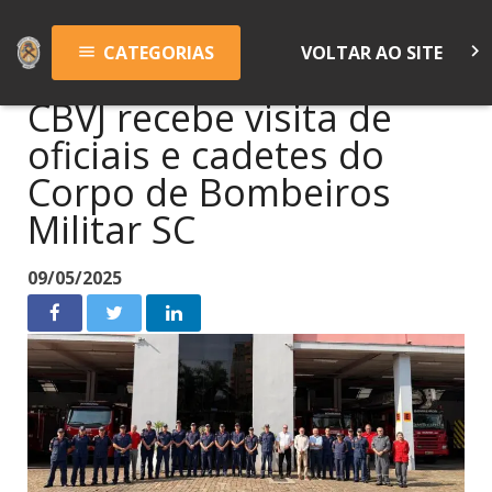
keyboard_arrow_right
CATEGORIAS
VOLTAR AO SITE
menu
CBVJ recebe visita de
oficiais e cadetes do
Corpo de Bombeiros
Militar SC
09/05/2025