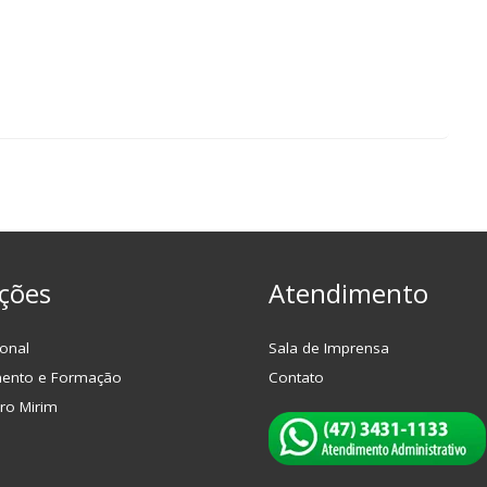
ções
Atendimento
onal
Sala de Imprensa
mento e Formação
Contato
ro Mirim