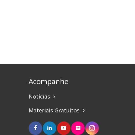
Acompanhe
Notícias
keyboard_arrow_right
Materiais Gratuitos
keyboard_arrow_right