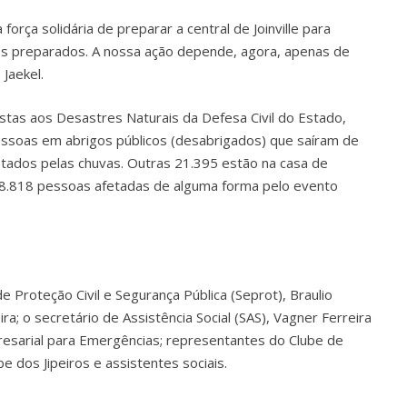
força solidária de preparar a central de Joinville para
mos preparados. A nossa ação depende, agora, apenas de
Jaekel.
stas aos Desastres Naturais da Defesa Civil do Estado,
pessoas em abrigos públicos (desabrigados) que saíram de
tados pelas chuvas. Outras 21.395 estão na casa de
 28.818 pessoas afetadas de alguma forma pelo evento
 Proteção Civil e Segurança Pública (Seprot), Braulio
ra; o secretário de Assistência Social (SAS), Vagner Ferreira
presarial para Emergências; representantes do Clube de
e dos Jipeiros e assistentes sociais.