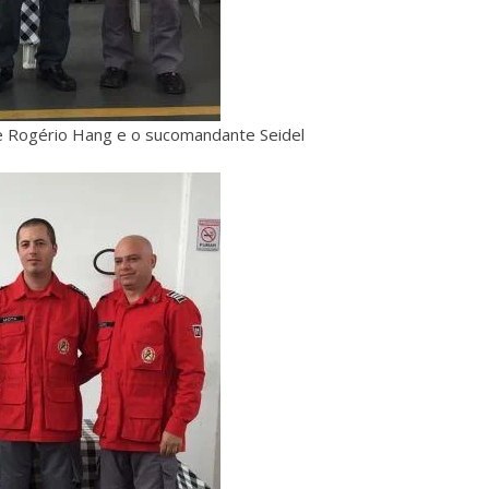
e Rogério Hang e o sucomandante Seidel