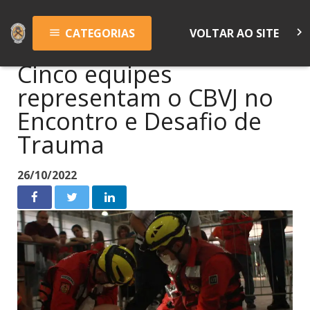
keyboard_arrow_right
CATEGORIAS
VOLTAR AO SITE
menu
Cinco equipes
representam o CBVJ no
Encontro e Desafio de
Trauma
26/10/2022