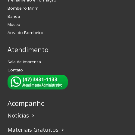
Treinamento e Formação
Bombeiro Mirim
Banda
Museu
Área do Bombeiro
Atendimento
Sala de Imprensa
Contato
Acompanhe
Notícias
keyboard_arrow_right
Materiais Gratuitos
keyboard_arrow_right