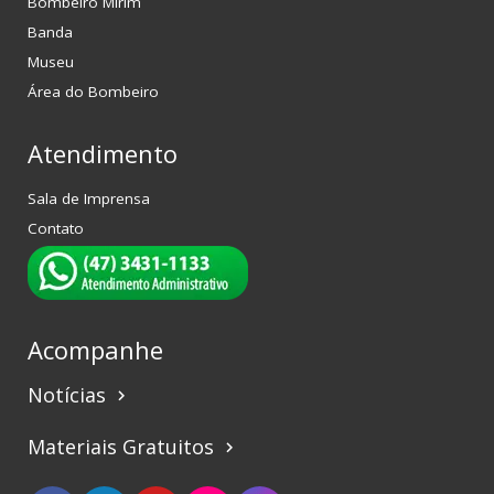
Bombeiro Mirim
Banda
Museu
Área do Bombeiro
Atendimento
Sala de Imprensa
Contato
Acompanhe
Notícias
keyboard_arrow_right
Materiais Gratuitos
keyboard_arrow_right