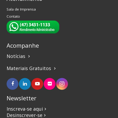
Sala de Imprensa
Contato
Acompanhe
Notícias
keyboard_arrow_right
Materiais Gratuitos
keyboard_arrow_right
Newsletter
Inscreva-se aqui
keyboard_arrow_right
Desinscrever-se
keyboard_arrow_right