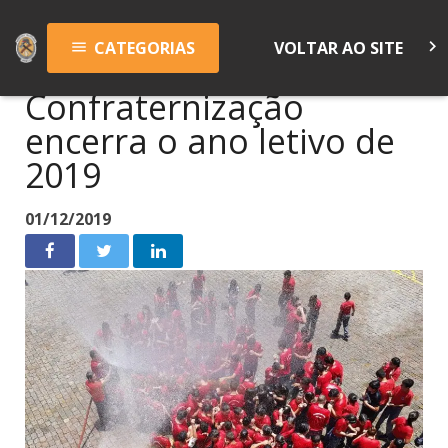
keyboard_arrow_right
CATEGORIAS
VOLTAR AO SITE
menu
Confraternização
encerra o ano letivo de
2019
01/12/2019