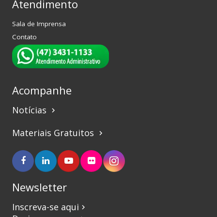
Atendimento
Sala de Imprensa
Contato
Acompanhe
Notícias
keyboard_arrow_right
Materiais Gratuitos
keyboard_arrow_right
Newsletter
Inscreva-se aqui
keyboard_arrow_right