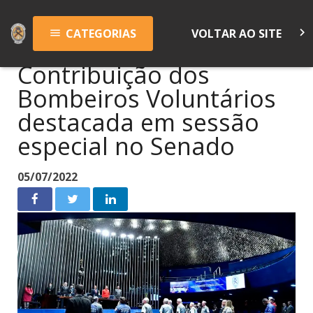
keyboard_arrow_right
CATEGORIAS
VOLTAR AO SITE
menu
Contribuição dos
Bombeiros Voluntários
destacada em sessão
especial no Senado
05/07/2022