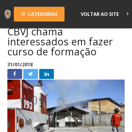
keyboard_arrow_right
CATEGORIAS
VOLTAR AO SITE
menu
CBVJ chama
interessados em fazer
curso de formação
31/01/2018